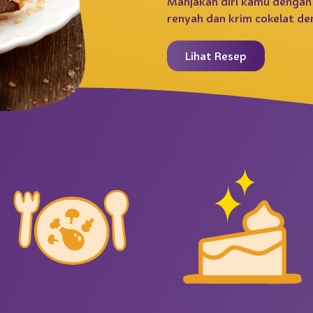
Manjakan diri kamu dengan
renyah dan krim cokelat d
Lihat Resep