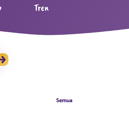
p
Tren
Semua