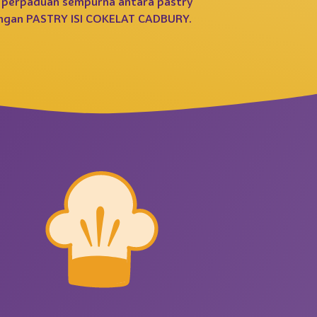
 perpaduan sempurna antara pastry
engan PASTRY ISI COKELAT CADBURY.